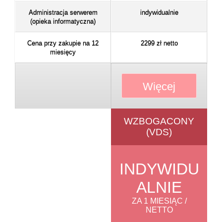
Administracja serwerem
indywidualnie
(opieka informatyczna)
Cena przy zakupie na 12
2299 zł netto
miesięcy
Więcej
WZBOGACONY
(VDS)
INDYWIDU
ALNIE
ZA 1 MIESIĄC /
NETTO