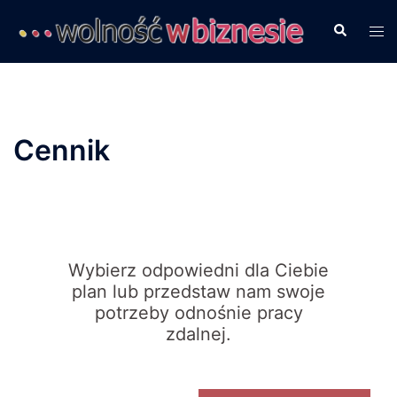
Przejdź
Szukaj
Prz
do
men
treści
Cennik
Wybierz odpowiedni dla Ciebie
plan lub
przedstaw nam
swoje
potrzeby odnośnie pracy
zdalnej.